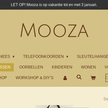
LET OP! Mooza is op vakantie tot en met 3 januari.
Mooza
NEES
TELEFOONKOORDEN
SLEUTELHANG
ASSEN
OORBELLEN
KINDEREN
WONEN
V
HOP
WORKSHOP & DIY’S
C
So