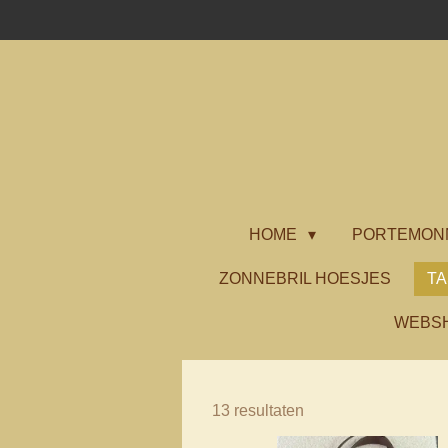
Ga
direct
naar
de
hoofdinhoud
HOME
PORTEMON
ZONNEBRIL HOESJES
T
WEBS
13 resultaten