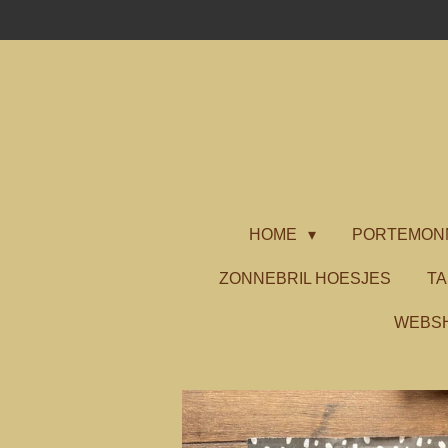
Ga
direct
naar
de
hoofdinhoud
HOME
PORTEMON
ZONNEBRIL HOESJES
T
WEBS