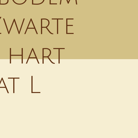
Zwarte
 hart
at L