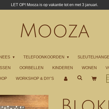
LET OP! Mooza is op vakantie tot en met 3 januari.
Mooza
NEES
TELEFOONKOORDEN
SLEUTELHANG
ASSEN
OORBELLEN
KINDEREN
WONEN
V
HOP
WORKSHOP & DIY’S
C
Blo