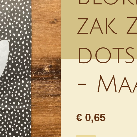
zak 
dots
- Ma
€ 0,65