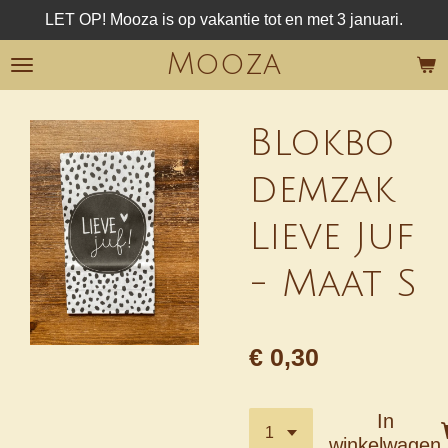
LET OP! Mooza is op vakantie tot en met 3 januari.
Ga
direct
Mooza
naar
de
hoofdinhoud
Blokbo
demzak
Lieve Juf
- Maat S
€ 0,30
In
winkelwagen