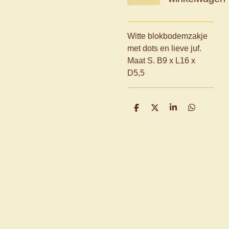
Witte blokbodemzakje
met dots en lieve juf.
Maat S. B9 x L16 x
D5,5
D
D
S
D
e
e
h
e
l
e
a
l
e
l
r
e
n
e
n