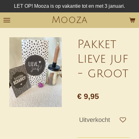
LET OP! Mooza is op vakantie tot en met 3 januari.
Ga
direct
Mooza
naar
de
hoofdinhoud
Pakket
Lieve juf
- groot
€ 9,95
Uitverkocht