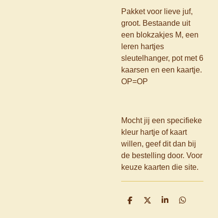
Pakket voor lieve juf,
groot. Bestaande uit
een blokzakjes M, een
leren hartjes
sleutelhanger, pot met 6
kaarsen en een kaartje.
OP=OP
Mocht jij een specifieke
kleur hartje of kaart
willen, geef dit dan bij
de bestelling door. Voor
keuze kaarten die site.
D
D
S
D
e
e
h
e