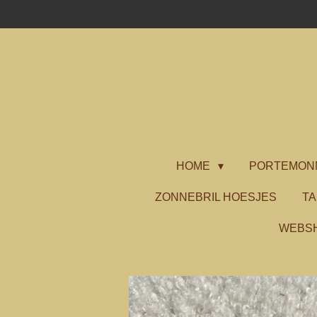
Ga
direct
naar
de
hoofdinhoud
HOME
PORTEMON
ZONNEBRIL HOESJES
T
WEBS