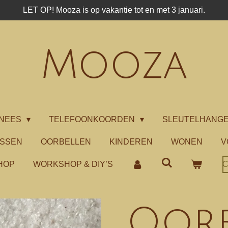
LET OP! Mooza is op vakantie tot en met 3 januari.
Mooza
NEES
TELEFOONKOORDEN
SLEUTELHANG
ASSEN
OORBELLEN
KINDEREN
WONEN
V
HOP
WORKSHOP & DIY’S
C
Oorb