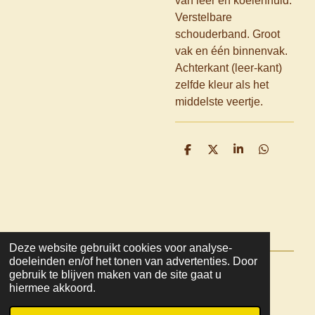
van leer en koeienhuid.
Verstelbare
schouderband. Groot
vak en één binnenvak.
Achterkant (leer-kant)
zelfde kleur als het
middelste veertje.
D
D
S
D
e
e
h
e
l
e
a
l
e
l
r
e
n
e
n
Deze website gebruikt cookies voor analyse-
doeleinden en/of het tonen van advertenties. Door
gebruik te blijven maken van de site gaat u
© 2022 - 2026 Mooza
hiermee akkoord.
Powered by
JouwWeb