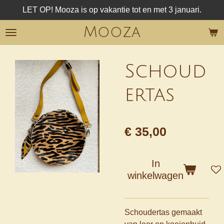
LET OP! Mooza is op vakantie tot en met 3 januari.
Ga
direct
Mooza
naar
de
hoofdinhoud
Schoud
ertas
€ 35,00
In
winkelwagen
Schoudertas gemaakt