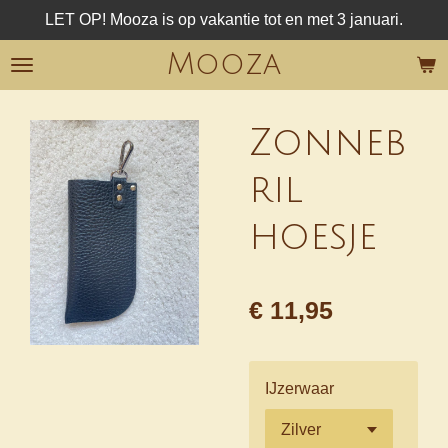
LET OP! Mooza is op vakantie tot en met 3 januari.
Ga
direct
Mooza
naar
de
hoofdinhoud
Zonneb
ril
hoesje
€ 11,95
IJzerwaar