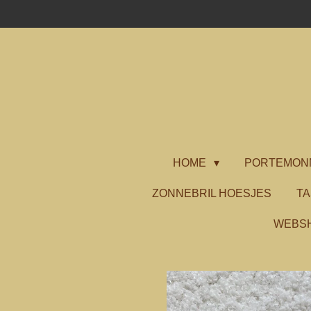
Ga
direct
naar
de
hoofdinhoud
HOME
PORTEMON
ZONNEBRIL HOESJES
T
WEBS