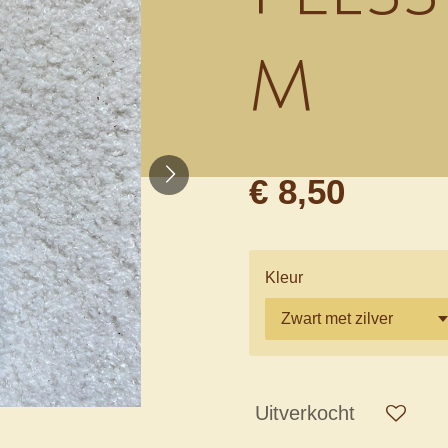
m
€ 8,50
Kleur
Uitverkocht