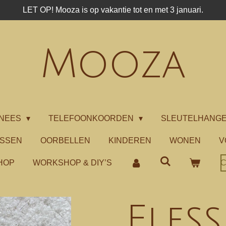
LET OP! Mooza is op vakantie tot en met 3 januari.
Mooza
NEES
TELEFOONKOORDEN
SLEUTELHANG
ASSEN
OORBELLEN
KINDEREN
WONEN
V
HOP
WORKSHOP & DIY’S
C
Fles