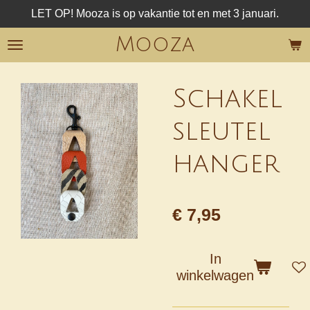
LET OP! Mooza is op vakantie tot en met 3 januari.
Ga
direct
Mooza
naar
de
hoofdinhoud
Schakel
sleutel
hanger
€ 7,95
In
winkelwagen