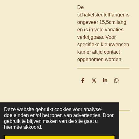
De
schakelsleutelhanger is
ongeveer 15,5cm lang
en is in vele variaties
verkrijgbaar. Voor
specifieke kleurwensen
kan er altijd contact
opgenomen worden.
D
D
S
D
e
e
h
e
l
e
a
l
e
l
r
e
n
e
n
Deze website gebruikt cookies voor analyse-
doeleinden en/of het tonen van advertenties. Door
gebruik te blijven maken van de site gaat u
© 2022 - 2026 Mooza
hiermee akkoord.
Powered by
JouwWeb