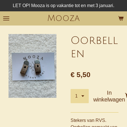
LET OP! Mooza is op vakantie tot en met 3 januari.
Ga
direct
Mooza
naar
de
hoofdinhoud
Oorbell
en
€ 5,50
In
winkelwagen
Stekers van RVS.