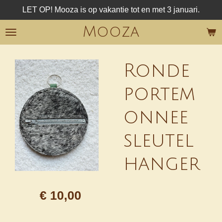
LET OP! Mooza is op vakantie tot en met 3 januari.
Ga
direct
Mooza
naar
de
hoofdinhoud
Ronde
portem
onnee
sleutel
hanger
€ 10,00