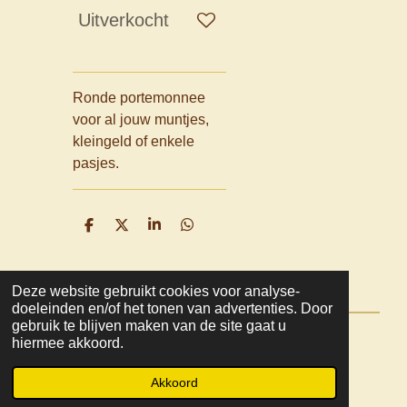
Uitverkocht
Ronde portemonnee
voor al jouw muntjes,
kleingeld of enkele
pasjes.
D
D
S
D
e
e
h
e
l
e
a
l
e
l
r
e
n
e
n
Deze website gebruikt cookies voor analyse-
doeleinden en/of het tonen van advertenties. Door
gebruik te blijven maken van de site gaat u
hiermee akkoord.
© 2022 - 2026 Mooza
Powered by
JouwWeb
Akkoord