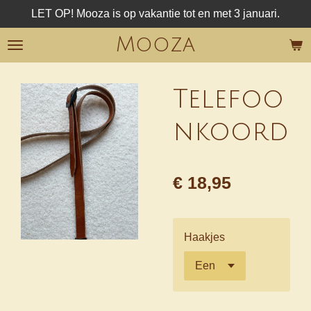
LET OP! Mooza is op vakantie tot en met 3 januari.
Ga
direct
Mooza
naar
de
hoofdinhoud
Telefoo
nkoord
€ 18,95
Haakjes