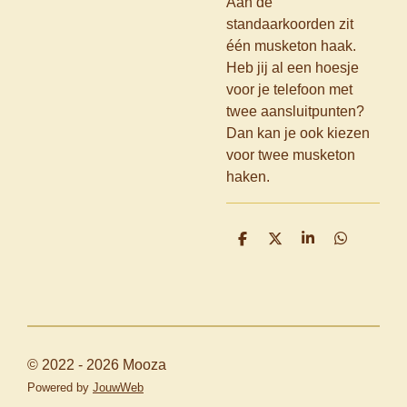
Aan de
standaarkoorden zit
één musketon haak.
Heb jij al een hoesje
voor je telefoon met
twee aansluitpunten?
Dan kan je ook kiezen
voor twee musketon
haken.
D
D
S
D
e
e
h
e
l
e
a
l
e
l
r
e
n
e
n
© 2022 - 2026 Mooza
Powered by
JouwWeb