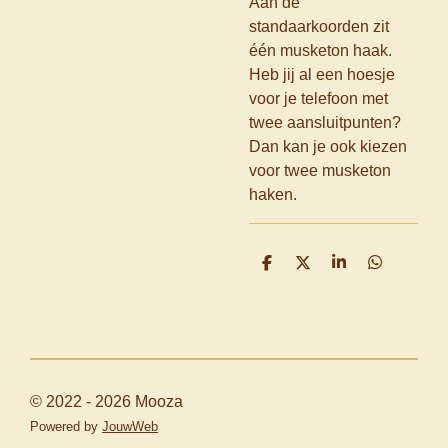
Aan de
standaarkoorden zit
één musketon haak.
Heb jij al een hoesje
voor je telefoon met
twee aansluitpunten?
Dan kan je ook kiezen
voor twee musketon
haken.
D
D
S
D
e
e
h
e
l
e
a
l
e
l
r
e
n
e
n
© 2022 - 2026 Mooza
Powered by
JouwWeb