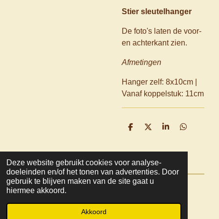
Stier sleutelhanger
De foto's laten de voor-
en achterkant zien.
Afmetingen
Hanger zelf: 8x10cm |
Vanaf koppelstuk: 11cm
D
D
S
D
e
e
h
e
l
e
a
l
e
l
r
e
n
e
n
Deze website gebruikt cookies voor analyse-
doeleinden en/of het tonen van advertenties. Door
gebruik te blijven maken van de site gaat u
hiermee akkoord.
© 2022 - 2026 Mooza
Powered by
JouwWeb
Akkoord