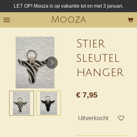
LET OP! Mooza is op vakantie tot en met 3 januari.
Ga
direct
Mooza
naar
de
hoofdinhoud
Stier
sleutel
hanger
€ 7,95
Uitverkocht