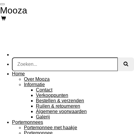
Ga
Mooza
direct
naar
de
hoofdinhoud
Home
Over Mooza
Informatie
Contact
Verkooppunten
Bestellen & verzenden
Ruilen & retourneren
Algemene voorwaarden
Galerij
Portemonnees
Portemonnee met haakje
Portemonnee