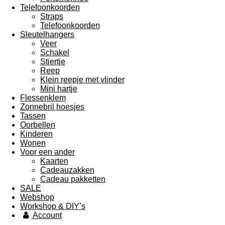
Telefoonkoorden
Straps
Telefoonkoorden
Sleutelhangers
Veer
Schakel
Stiertje
Reep
Klein reepje met vlinder
Mini hartje
Flessenklem
Zonnebril hoesjes
Tassen
Oorbellen
Kinderen
Wonen
Voor een ander
Kaarten
Cadeauzakken
Cadeau pakketten
SALE
Webshop
Workshop & DIY’s
Account