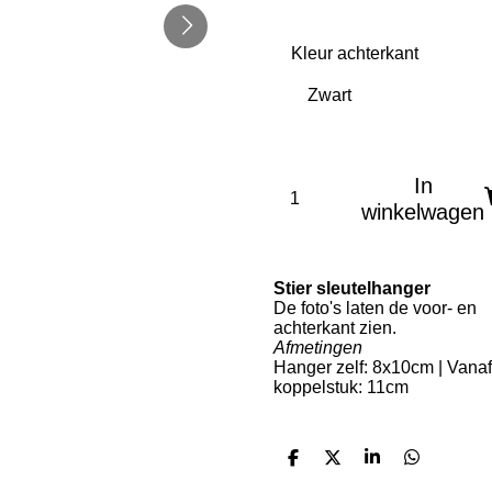
Kleur achterkant
In
winkelwagen
Stier sleutelhanger
De foto's laten de voor- en
achterkant zien.
Afmetingen
Hanger zelf: 8x10cm | Vanaf
koppelstuk: 11cm
D
D
S
D
e
e
h
e