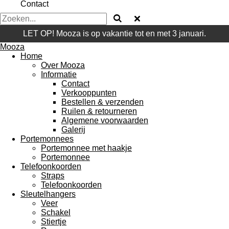
Contact
LET OP! Mooza is op vakantie tot en met 3 januari.
Mooza
Home
Over Mooza
Informatie
Contact
Verkooppunten
Bestellen & verzenden
Ruilen & retourneren
Algemene voorwaarden
Galerij
Portemonnees
Portemonnee met haakje
Portemonnee
Telefoonkoorden
Straps
Telefoonkoorden
Sleutelhangers
Veer
Schakel
Stiertje