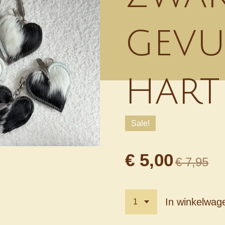
gevu
hart
Sale!
€ 5,00
€ 7,95
In winkelwag