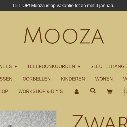
LET OP! Mooza is op vakantie tot en met 3 januari.
Mooza
NEES
TELEFOONKOORDEN
SLEUTELHANG
ASSEN
OORBELLEN
KINDEREN
WONEN
V
HOP
WORKSHOP & DIY’S
C
Zwar