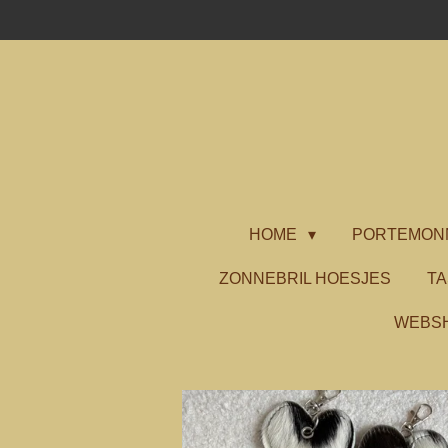
Ga
direct
naar
de
hoofdinhoud
HOME
PORTEMON
ZONNEBRIL HOESJES
T
WEBS