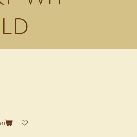
ld
en