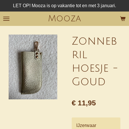
LET OP! Mooza is op vakantie tot en met 3 januari.
Ga
direct
Mooza
naar
de
hoofdinhoud
Zonneb
ril
hoesje -
Goud
€ 11,95
IJzerwaar