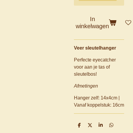
In
winkelwagen
Veer sleutelhanger
Perfecte eyecatcher
voor aan je tas of
sleutelbos!
Afmetingen
Hanger zelf: 14x4cm |
Vanaf koppelstuk: 16cm
D
D
S
D
e
e
h
e